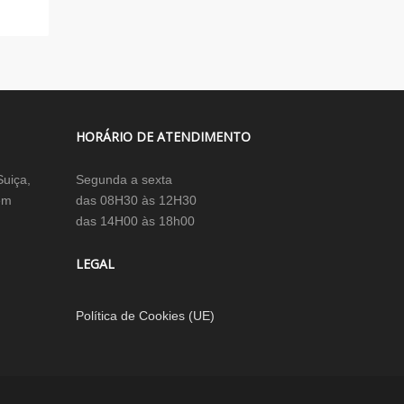
HORÁRIO DE ATENDIMENTO
Suiça,
Segunda a sexta
em
das 08H30 às 12H30
das 14H00 às 18h00
LEGAL
Política de Cookies (UE)