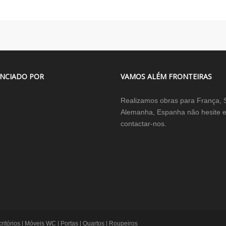
NCIADO POR
VAMOS ALÉM FRONTEIRAS
Realizamos obras para França, 
Alemanha, Espanha não hesite 
contactar-nos.
itórios | Móveis WC | Portas | Quartos | Roupeiros