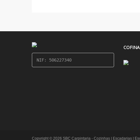
COFINA
NIF: 506227340
Copyright © 2026 SBC Carpintaria - Cozinhas | Escadarias | Escr