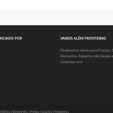
NCIADO POR
VAMOS ALÉM FRONTEIRAS
Realizamos obras para França, 
Alemanha, Espanha não hesite 
contactar-nos.
itórios | Móveis WC | Portas | Quartos | Roupeiros