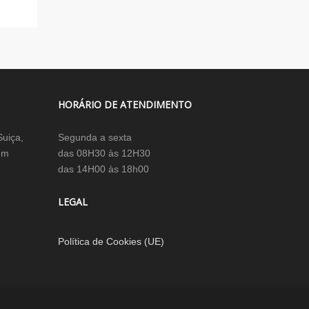
HORÁRIO DE ATENDIMENTO
Suiça,
Segunda a sexta
em
das 08H30 às 12H30
das 14H00 às 18h00
LEGAL
Política de Cookies (UE)