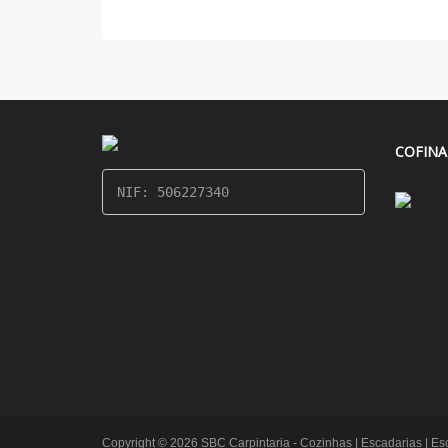
COFINA
NIF: 506227340
Copyright © 2026 SBC Carpintaria - Cozinhas | Escadarias | Escr