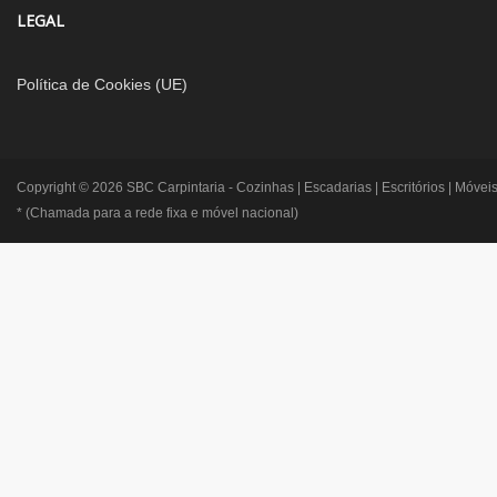
LEGAL
Política de Cookies (UE)
Copyright © 2026 SBC Carpintaria - Cozinhas | Escadarias | Escritórios | Móveis
* (Chamada para a rede fixa e móvel nacional)