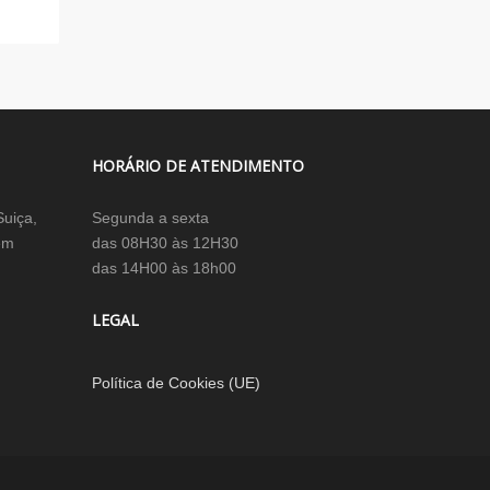
HORÁRIO DE ATENDIMENTO
Suiça,
Segunda a sexta
em
das 08H30 às 12H30
das 14H00 às 18h00
LEGAL
Política de Cookies (UE)