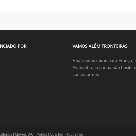
NCIADO POR
VAMOS ALÉM FRONTEIRAS
Realizamos obras para França, 
Alemanha, Espanha não hesite 
contactar-nos.
itórios | Móveis WC | Portas | Quartos | Roupeiros