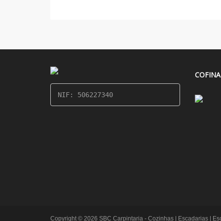
COFINA
NIF: 506227340
Copyright © 2026 SBC Carpintaria - Cozinhas | Escadarias | Escr