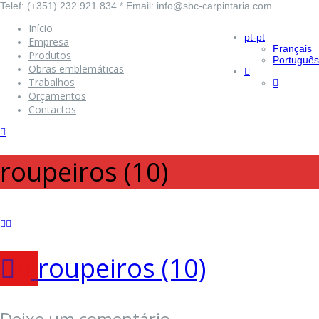
Telef: (+351) 232 921 834 * Email: info@sbc-carpintaria.com
Início
pt-pt
Empresa
Français
Produtos
Português
Obras emblemáticas
Trabalhos
Orçamentos
Contactos
roupeiros (10)
roupeiros (10)
Deixe um comentário