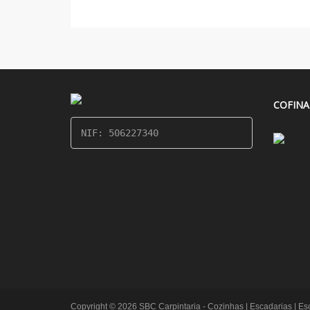
COFINA
NIF: 506227340
Copyright © 2026 SBC Carpintaria - Cozinhas | Escadarias | Escr