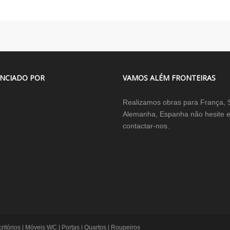
NCIADO POR
VAMOS ALÉM FRONTEIRAS
Realizamos obras para França, 
Alemanha, Espanha não hesite 
contactar-nos.
itórios | Móveis WC | Portas | Quartos | Roupeiros